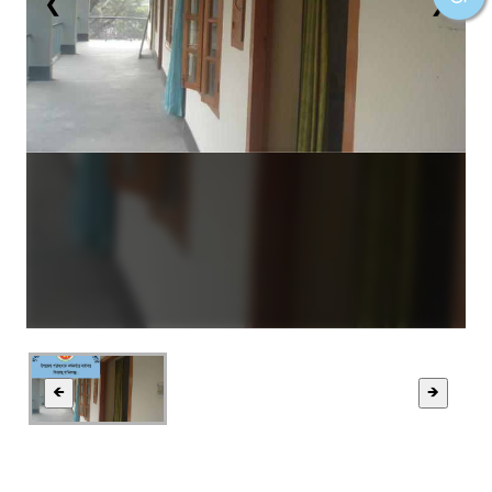
❮
❯
🡸
🡺