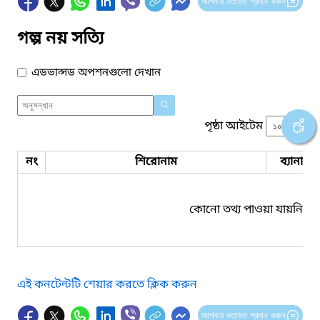
আপনার মতামত প্রদান করুন
গল্প নয় সত্যি
এডভান্সড অপশনগুলো দেখান
পৃষ্ঠা আইটেম
নং
শিরোনাম
ব্যানার 
কোনো তথ্য পাওয়া যায়নি।
এই কনটেন্টটি শেয়ার করতে ক্লিক করুন
আপনার মতামত প্রদান করুন