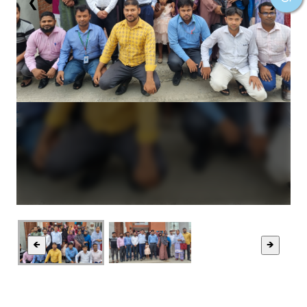
❮
❯
🡸
🡺